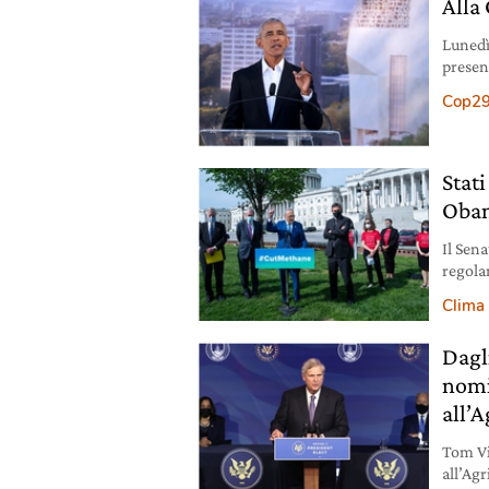
Alla
Lunedì
presen
un con
Cop2
Stati
Obam
Il Sen
regola
Obama 
Clima
Dagl
nomi
all’A
Tom Vi
all’Agr