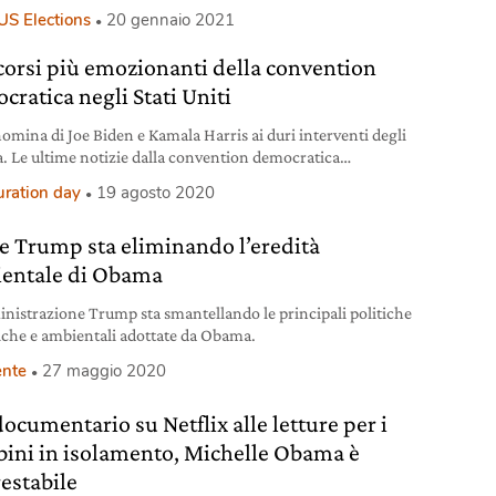
 dei piccoli agricoltori.
US Elections
20 gennaio 2021
scorsi più emozionanti della convention
cratica negli Stati Uniti
nomina di Joe Biden e Kamala Harris ai duri interventi degli
 Le ultime notizie dalla convention democratica
itense.
uration day
19 agosto 2020
 Trump sta eliminando l’eredità
entale di Obama
nistrazione Trump sta smantellando le principali politiche
iche e ambientali adottate da Obama.
nte
27 maggio 2020
ocumentario su Netflix alle letture per i
ini in isolamento, Michelle Obama è
restabile