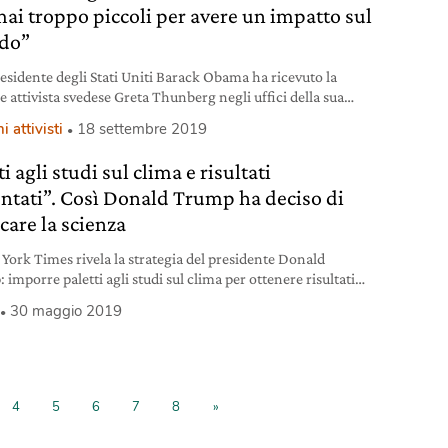
 mai troppo piccoli per avere un impatto sul
do”
residente degli Stati Uniti Barack Obama ha ricevuto la
e attivista svedese Greta Thunberg negli uffici della sua
ione a Washington: “Noi due siamo una squadra”
i attivisti
18 settembre 2019
i agli studi sul clima e risultati
entati”. Così Donald Trump ha deciso di
care la scienza
 York Times rivela la strategia del presidente Donald
imporre paletti agli studi sul clima per ottenere risultati
i con le sue politiche.
30 maggio 2019
4
5
6
7
8
»