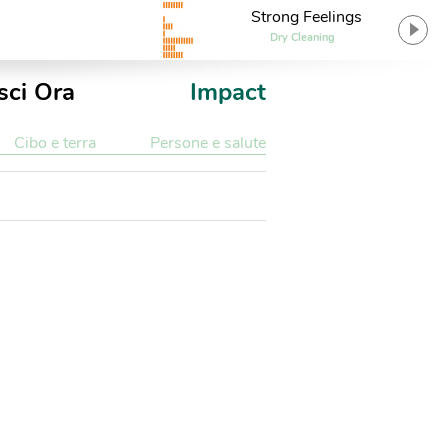
Strong Feelings
Dry Cleaning
sci Ora
Impact
Cibo e terra
Persone e salute