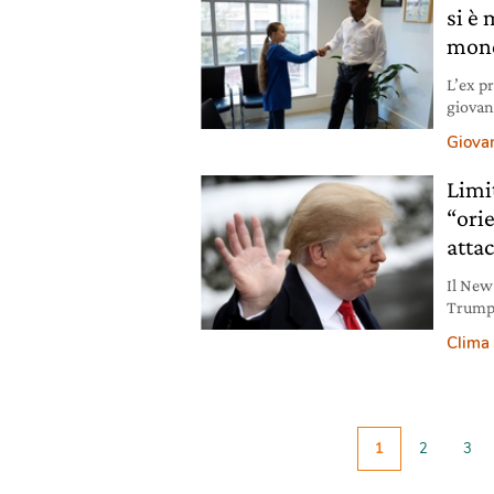
si è
mon
L’ex p
giovan
fondaz
Giovan
Limit
“ori
attac
Il New
Trump: 
coerent
Clima
1
2
3