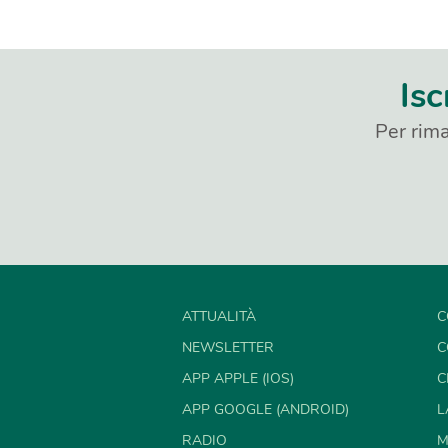
Isc
Per rima
ATTUALITÀ
C
NEWSLETTER
C
APP APPLE (IOS)
C
APP GOOGLE (ANDROID)
L
RADIO
M