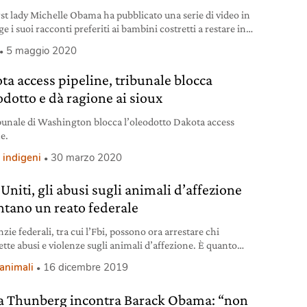
irst lady Michelle Obama ha pubblicato una serie di video in
ge i suoi racconti preferiti ai bambini costretti a restare in
urante la pandemia. Nel frattempo su Netflix arriva
5 maggio 2020
ng, il documentario tratto dalla sua biografia che ha
o milioni di copie in tutto il mondo.
ta access pipeline, tribunale blocca
odotto e dà ragione ai sioux
bunale di Washington blocca l’oleodotto Dakota access
e.
 indigeni
30 marzo 2020
 Uniti, gli abusi sugli animali d’affezione
ntano un reato federale
zie federali, tra cui l’Fbi, possono ora arrestare chi
te abusi e violenze sugli animali d’affezione. È quanto
e il Pact, la nuova legge firmata dal presidente americano
i animali
16 dicembre 2019
d Trump.
a Thunberg incontra Barack Obama: “non