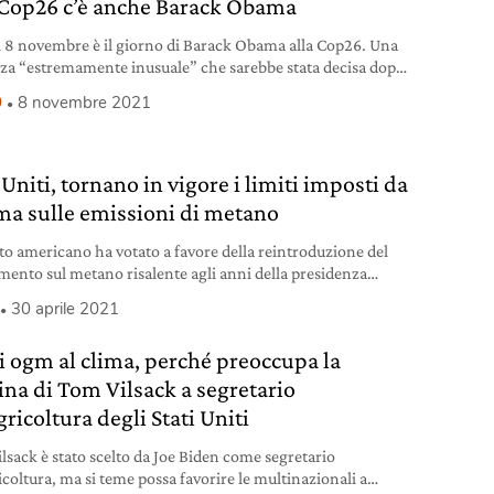
 Cop26 c’è anche Barack Obama
 8 novembre è il giorno di Barack Obama alla Cop26. Una
za “estremamente inusuale” che sarebbe stata decisa dopo
fronto con John Kerry.
9
8 novembre 2021
 Uniti, tornano in vigore i limiti imposti da
a sulle emissioni di metano
ato americano ha votato a favore della reintroduzione del
mento sul metano risalente agli anni della presidenza
e abolito da Donald Trump.
30 aprile 2021
i ogm al clima, perché preoccupa la
na di Tom Vilsack a segretario
gricoltura degli Stati Uniti
lsack è stato scelto da Joe Biden come segretario
icoltura, ma si teme possa favorire le multinazionali a