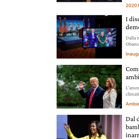
scapito
2020 
I di
demo
Dalla 
Obama.
statun
Inaug
Come
ambi
L’ammi
climat
Ambie
Dal d
bamb
inar