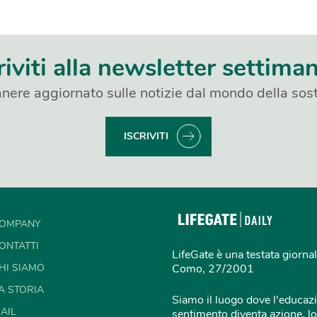
riviti alla newsletter settima
nere aggiornato sulle notizie dal mondo della sost
ISCRIVITI
OMPANY
ONTATTI
LifeGate è una testata giornal
HI SIAMO
Como, 27/2001
A STORIA
Siamo il luogo dove l'educazi
AIL
sentimento diventa azione, lo