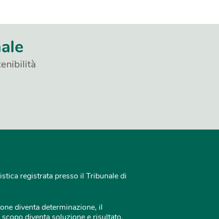
nale
enibilità
istica registrata presso il Tribunale di
one diventa determinazione, il
 scopo diventa soluzione e risultato.