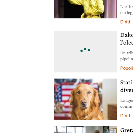
L’ex f
cui leg
casa d
Diritti
Becomi
vendut
Dako
l’ole
Un tri
pipelin
Popoli
Stati
dive
Le agen
commet
preved
Diritt
Donal
Gret