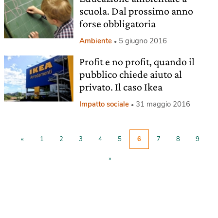
scuola. Dal prossimo anno
forse obbligatoria
Ambiente
5 giugno 2016
Profit e no profit, quando il
pubblico chiede aiuto al
privato. Il caso Ikea
Impatto sociale
31 maggio 2016
«
1
2
3
4
5
6
7
8
9
»