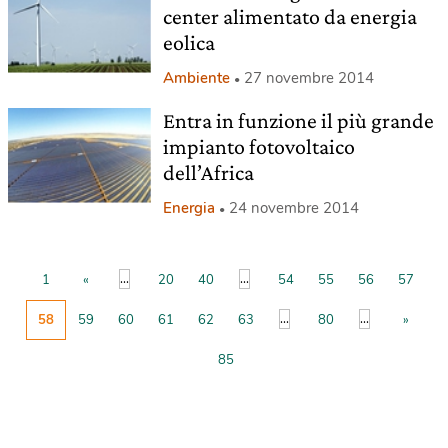
center alimentato da energia
eolica
Ambiente
27 novembre 2014
Entra in funzione il più grande
impianto fotovoltaico
dell’Africa
Energia
24 novembre 2014
...
...
1
«
20
40
54
55
56
57
...
...
58
59
60
61
62
63
80
»
85