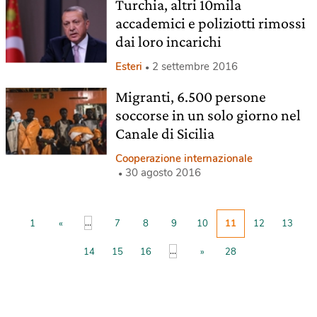
Turchia, altri 10mila
accademici e poliziotti rimossi
dai loro incarichi
Esteri
2 settembre 2016
Migranti, 6.500 persone
soccorse in un solo giorno nel
Canale di Sicilia
Cooperazione internazionale
30 agosto 2016
...
1
«
7
8
9
10
11
12
13
...
14
15
16
»
28