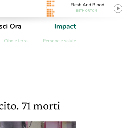
Flesh And Blood
BETH ORTON
sci Ora
Impact
Cibo e terra
Persone e salute
ito. 71 morti