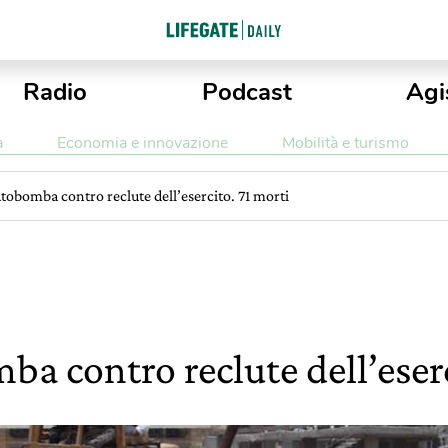
Radio
Podcast
Agi
a
Economia e innovazione
Mobilità e turismo
tobomba contro reclute dell’esercito. 71 morti
a contro reclute dell’eserc