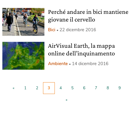
Perché andare in bici mantiene
giovane il cervello
Bici
22 dicembre 2016
AirVisual Earth, la mappa
online dell’inquinamento
Ambiente
14 dicembre 2016
«
1
2
3
4
5
6
7
8
9
»