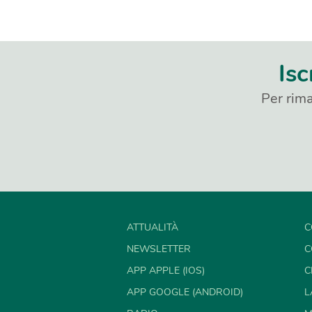
Isc
Per rima
ATTUALITÀ
C
NEWSLETTER
C
APP APPLE (IOS)
C
APP GOOGLE (ANDROID)
L