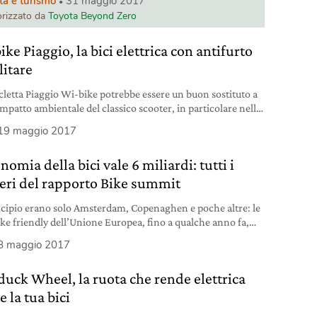
tà e turismo
31 maggio 2017
rizzato da
Toyota Beyond Zero
ke Piaggio, la bici elettrica con antifurto
litare
icletta Piaggio Wi-bike potrebbe essere un buon sostituto a
impatto ambientale del classico scooter, in particolare nelle
 L’azienda di Pontedera, nota al pubblico per la produzione
19 maggio 2017
coli mezzi a due ruote, ha deciso di aprirsi anche al mercato
iciclette a pedalata assistita. Wi-bike Piaggio: le
nomia della bici vale 6 miliardi: tutti i
ristiche della bicicletta a pedalata
ri del rapporto Bike summit
ncipio erano solo Amsterdam, Copenaghen e poche altre: le
bike friendly dell’Unione Europea, fino a qualche anno fa,
rare e concentrate in una specifica area continentale. Dati
8 maggio 2017
ri svelati al Bike Summit di Roma dimostrano invece come
cletta sia ora un veicolo economico anche in Italia, oltre che
duck Wheel, la ruota che rende elettrica
zzo
 la tua bici