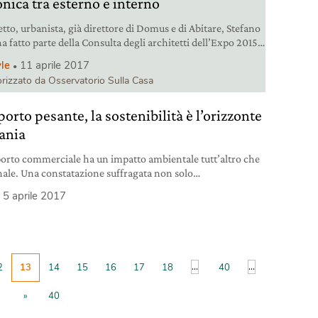
nica tra esterno e interno
etto, urbanista, già direttore di Domus e di Abitare, Stefano
a fatto parte della Consulta degli architetti dell’Expo 2015.
e del Bosco Verticale di Milano, eletto miglior grattacielo
yle
11 aprile 2017
ndo e d’Europa nel 2015 dal Ctbuh (Council on tall
rizzato da Osservatorio Sulla Casa
ngs and urban habitat). Personalità di spicco
rchitettura contemporanea, sviluppa nei suoi
orto pesante, la sostenibilità è l’orizzonte
i visioni di nuovi
cania
sporto commerciale ha un impatto ambientale tutt’altro che
ale. Una constatazione suffragata non solo
sservazione quotidiana del traffico ma anche dall’Eea
5 aprile 2017
ean Environment Agency), l’Agenzia europea
mbiente. L’organismo della Ue ha infatti rilevato come nel
l settore dei trasporti abbia rappresentato quasi un quarto
ale delle emissioni di gas serra in Europa.
...
...
2
13
14
15
16
17
18
40
»
40