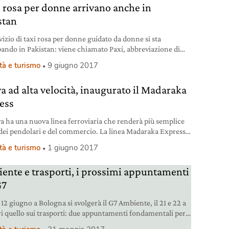
xi rosa per donne arrivano anche in
stan
vizio di taxi rosa per donne guidato da donne si sta
pando in Pakistan: viene chiamato Paxi, abbreviazione di
k Taxi. Il servizio sta prendendo piede nella città di
tà e turismo
9 giugno 2017
 la più grande e popolosa dello Stato asiatico, seconda al
dietro solo a Shanghai. Pink Taxi è un servizio prenotabile
a ad alta velocità, inaugurato il Madaraka
efono,
ess
ya ha una nuova linea ferroviaria che renderà più semplice
a dei pendolari e del commercio. La linea Madaraka Express
 a un terzo i tempi di percorrenza tra la città costiera di
tà e turismo
1 giugno 2017
a e la capitale Nairobi. La vecchia ferrovia a scartamento
 non era più in grado di assorbire il traffico
ente e trasporti, i prossimi appuntamenti
G7
il 12 giugno a Bologna si svolgerà il G7 Ambiente, il 21 e 22 a
ri quello sui trasporti: due appuntamenti fondamentali per
ro del pianeta e la qualità della vita dei cittadini.