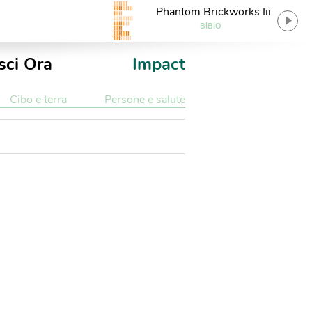
Phantom Brickworks Iii
BIBIO
sci Ora
Impact
Cibo e terra
Persone e salute