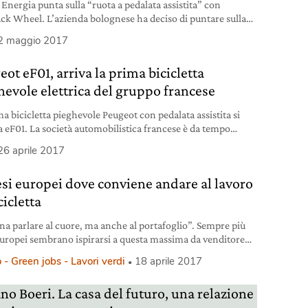
 Energia punta sulla “ruota a pedalata assistita” con
ck Wheel. L’azienda bolognese ha deciso di puntare sulla
ogia anche per le biciclette, come questa ruota che rende
2 maggio 2017
asi bicicletta un mezzo a pedalata assistita. Un investimento
ssante per chi ogni tanto decide di cambiare modello di
ot eF01, arriva la prima bicicletta
etta oppure ne acquista più modelli: in questo
hevole elettrica del gruppo francese
ma bicicletta pieghevole Peugeot con pedalata assistita si
 eF01. La società automobilistica francese è da tempo
te nel mercato delle cosiddette folding bike, decidendo di
26 aprile 2017
re l’offerta di mezzi a due ruote immaginati per coprire le
distanze o l’ultimo miglio, come ha fatto con il monopattino
esi europei dove conviene andare al lavoro
. Grazie a un innovativo sistema
cicletta
na parlare al cuore, ma anche al portafoglio”. Sempre più
europei sembrano ispirarsi a questa massima da venditore
o per convincere i loro cittadini a preferire la bicicletta
 - Green jobs - Lavori verdi
18 aprile 2017
tomobile per i loro spostamenti quotidiani e in particolare
carsi al lavoro. Come? Incitando attraverso agevolazioni
ano Boeri. La casa del futuro, una relazione
 le aziende a concedere dei piccoli bonus in