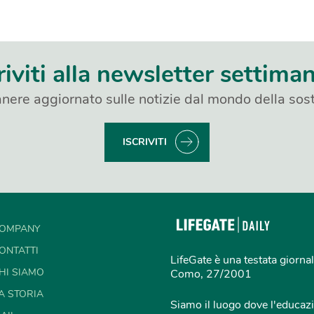
riviti alla newsletter settima
nere aggiornato sulle notizie dal mondo della sost
ISCRIVITI
OMPANY
ONTATTI
LifeGate è una testata giornal
HI SIAMO
Como, 27/2001
A STORIA
Siamo il luogo dove l'educazi