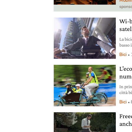
Mobili
sponso
Wi-bi
satel
La bic
basso 
città.
Bici
dei pic
delle b
L’eco
caratte
nume
In pri
città 
erano 
Bici
e nume
la bici
Free
un me
anche