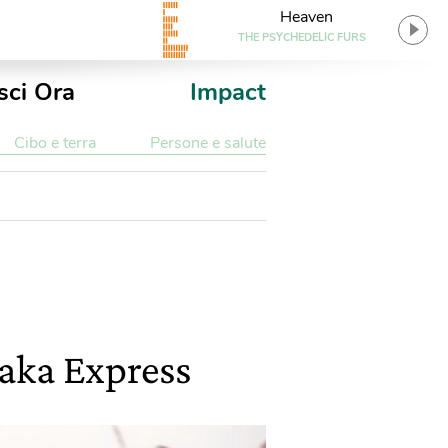
Heaven
THE PSYCHEDELIC FURS
sci Ora
Impact
Cibo e terra
Persone e salute
raka Express