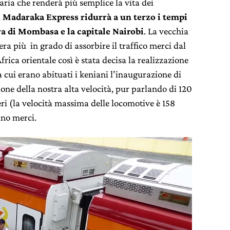
ria che renderà più semplice la vita dei
a
Madaraka Express ridurrà a un terzo i tempi
era di Mombasa e la capitale Nairobi
. La vecchia
ra più in grado di assorbire il traffico merci dal
rica orientale così è stata decisa la realizzazione
 cui erano abituati i keniani l’inaugurazione di
ione della nostra alta velocità, pur parlando di 120
eri (la velocità massima delle locomotive è 158
ano merci.