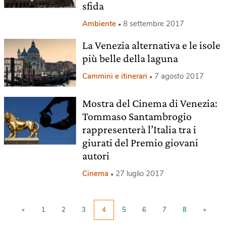
sfida
Ambiente
8 settembre 2017
La Venezia alternativa e le isole
più belle della laguna
Cammini e itinerari
7 agosto 2017
Mostra del Cinema di Venezia:
Tommaso Santambrogio
rappresenterà l’Italia tra i
giurati del Premio giovani
autori
Cinema
27 luglio 2017
«
1
2
3
4
5
6
7
8
»