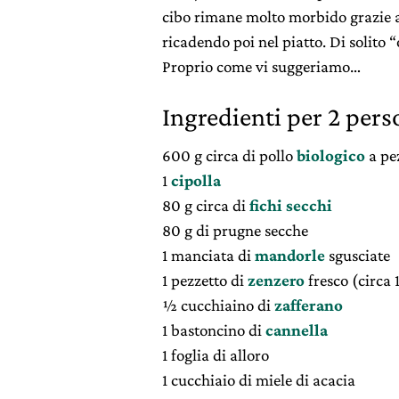
cibo rimane molto morbido grazie al
ricadendo poi nel piatto. Di solito
Proprio come vi suggeriamo…
Ingredienti per 2 pers
600 g circa di pollo
biologico
a pe
1
cipolla
80 g circa di
fichi secchi
80 g di prugne secche
1 manciata di
mandorle
sgusciate
1 pezzetto di
zenzero
fresco (circa 
½ cucchiaino di
zafferano
1 bastoncino di
cannella
1 foglia di alloro
1 cucchiaio di miele di acacia