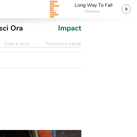
Long Way To Fall
Bedouine
sci Ora
Impact
Cibo e terra
Persone e salute