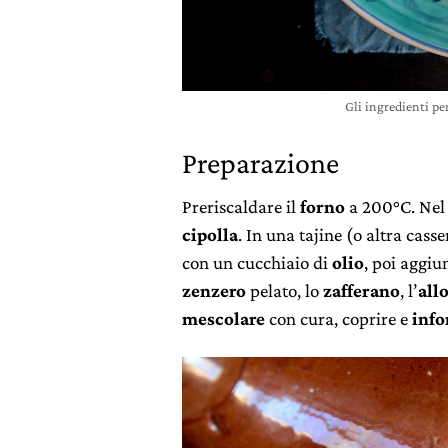
Gli ingredienti per
Preparazione
Preriscaldare il
forno
a 200°C. Nel f
cipolla
. In una tajine (o altra cass
con un cucchiaio di
olio
, poi aggiun
zenzero
pelato, lo
zafferano
, l’
all
mescolare
con cura, coprire e
infor