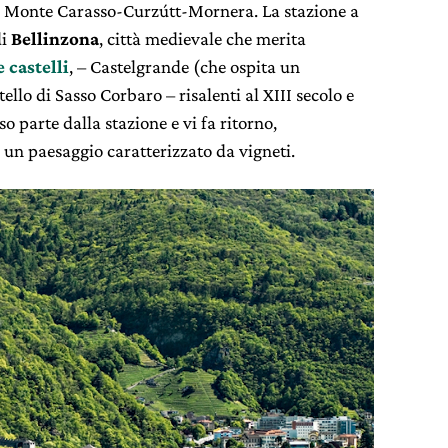
ia Monte Carasso-Curzútt-Mornera. La stazione a
di
Bellinzona
, città medievale che merita
e castelli
, – Castelgrande (che ospita un
llo di Sasso Corbaro – risalenti al XIII secolo e
rso parte dalla stazione e vi fa ritorno,
e un paesaggio caratterizzato da vigneti.