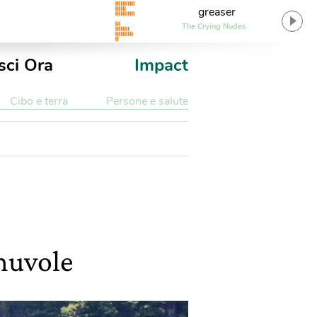
greaser
The Crying Nudes
sci Ora
Impact
Cibo e terra
Persone e salute
 nuvole