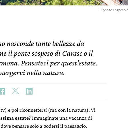
Il ponte sospeso 
no nasconde tante bellezze da
 il ponte sospeso di Carasc o il
emona. Pensateci per quest’estate.
mmergervi nella natura.
tv) e poi riconnettersi (ma con la natura). Vi
ossima estate
? Immaginate una vacanza di
à dove pensare solo a godersi il paesaggio,