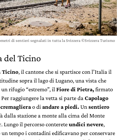
metri di sentieri segnalati in tutta la Svizzera ©Svizzera Turismo
 del Ticino
n
Ticino
, il cantone che si spartisce con l’Italia il
ltitudine sopra il lago di Lugano, una vista che
 un rifugio “estremo”, il
Fiore di Pietra,
firmato
. Per raggiungere la vetta si parte da
Capolago
a
cremagliera
o di
andare a piedi.
Un
sentiero
à dalla stazione a monte alla cima del Monte
. Lungo il percorso conterete
undici nevere
,
he un tempo i contadini edificavano per conservare