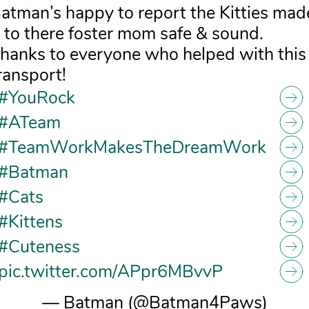
atman’s happy to report the Kitties mad
t to there foster mom safe & sound.
hanks to everyone who helped with this
ransport!
#YouRock
#ATeam
#TeamWorkMakesTheDreamWork
#Batman
#Cats
#Kittens
#Cuteness
pic.twitter.com/APpr6MBvvP
— Batman (@Batman4Paws)