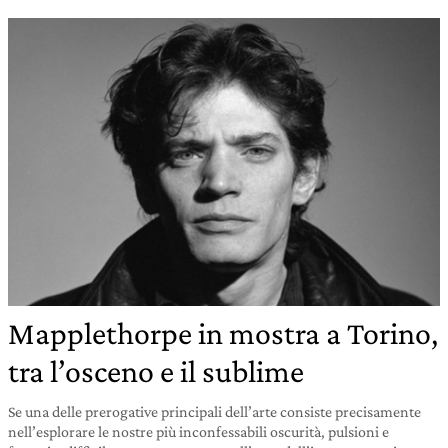
Mapplethorpe in mostra a Torino,
tra l’osceno e il sublime
Se una delle prerogative principali dell’arte consiste precisamente
nell’esplorare le nostre più inconfessabili oscurità, pulsioni e