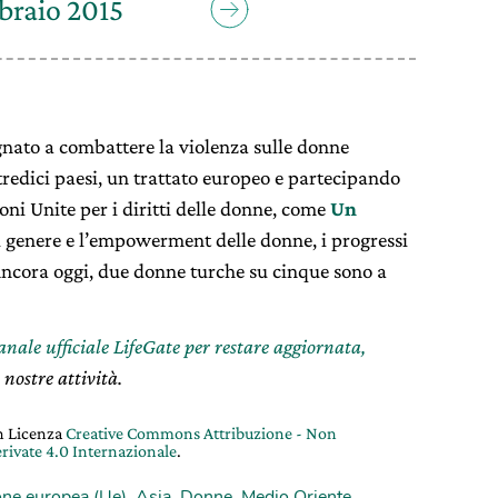
braio 2015
gnato a combattere la violenza sulle donne
tredici paesi, un trattato europeo e partecipando
ni Unite per i diritti delle donne, come
Un
di genere e l’empowerment delle donne, i progressi
. Ancora oggi, due donne turche su cinque sono a
canale ufficiale LifeGate per restare aggiornata,
 nostre attività.
on Licenza
Creative Commons Attribuzione - Non
rivate 4.0 Internazionale
.
ne europea (Ue)
,
Asia
,
Donne
,
Medio Oriente