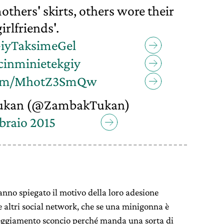
thers' skirts, others wore their
girlfriends'.
GiyTaksimeGel
cinminietekgiy
.com/MhotZ3SmQw
ukan (@ZambakTukan)
braio 2015
nno spiegato il motivo della loro adesione
 altri social network, che se una minigonna è
teggiamento sconcio perché manda una sorta di