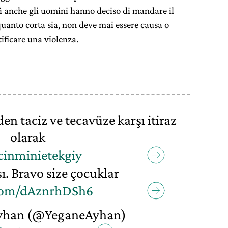
osì anche gli uomini hanno deciso di mandare il
quanto corta sia, non deve mai essere causa o
ificare una violenza.
n taciz ve tecavüze karşı itiraz
olarak
cinminietekgiy
. Bravo size çocuklar
.com/dAznrhDSh6
yhan (@YeganeAyhan)