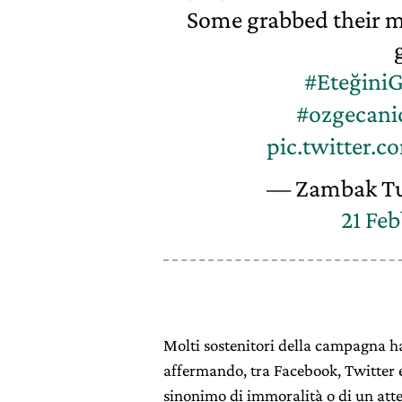
Some grabbed their mo
#Eteğini
#ozgecani
pic.twitter
— Zambak T
21 Feb
Molti sostenitori della campagna ha
affermando, tra Facebook, Twitter e
sinonimo di immoralità o di un at