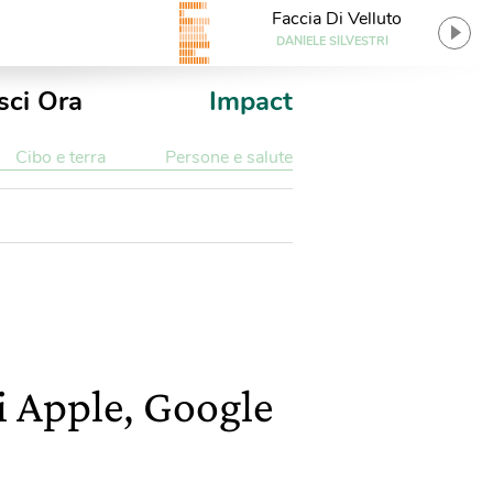
Faccia Di Velluto
DANIELE SILVESTRI
sci Ora
Impact
Cibo e terra
Persone e salute
di Apple, Google