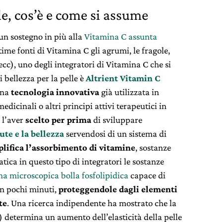
e, cos’è e come si assume
 un sostegno in più alla
Vitamina C assunta
ime fonti di Vitamina C gli agrumi, le fragole,
i ecc), uno degli integratori di Vitamina C che si
i bellezza per la pelle è
Altrient Vitamin C
una
tecnologia innovativa
già utilizzata in
icinali o altri principi attivi terapeutici in
e l’aver
scelto per prima
di sviluppare
ute e la bellezza
servendosi di un sistema di
plifica l’assorbimento di vitamine
, sostanze
atica in questo tipo di integratori le sostanze
na microscopica bolla fosfolipidica
capace di
in pochi minuti,
proteggendole dagli elementi
te
. Una ricerca indipendente ha mostrato che la
) determina un aumento dell’elasticità della pelle