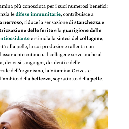
tamina più conosciuta per i suoi numerosi benefici:
enzia le
difese immunitarie
, contribuisce a
ma nervoso
, riduce la sensazione di
stanchezza
e
trizzazione delle ferite
e la
guarigione delle
antiossidante
e stimola la sintesi del
collagene
,
tà alla pelle, la cui produzione rallenta con
ilassamento cutaneo. Il collagene serve anche al
a, dei vasi sanguigni, dei denti e delle
erale dell’organismo, la Vitamina C riveste
l’ambito della
bellezza
, soprattutto della
pelle
.