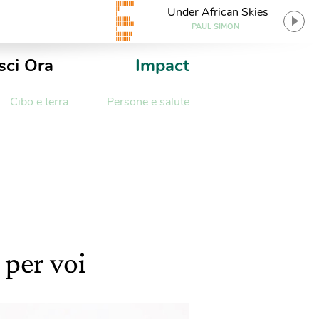
Under African Skies
PAUL SIMON
sci Ora
Impact
Cibo e terra
Persone e salute
 per voi