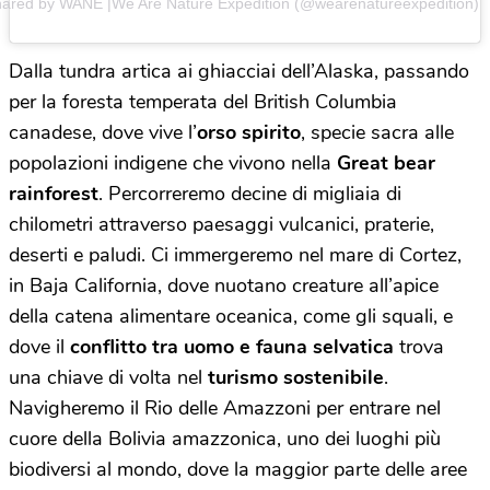
hared by WANE |We Are Nature Expedition (@wearenatureexpedition)
Dalla tundra artica ai ghiacciai dell’Alaska, passando
per la foresta temperata del British Columbia
canadese, dove vive l’
orso spirito
, specie sacra alle
popolazioni indigene che vivono nella
Great bear
rainforest
. Percorreremo decine di migliaia di
chilometri attraverso paesaggi vulcanici, praterie,
deserti e paludi. Ci immergeremo nel mare di Cortez,
in Baja California, dove nuotano creature all’apice
della catena alimentare oceanica, come gli squali, e
dove il
conflitto tra uomo e fauna selvatica
trova
una chiave di volta nel
turismo sostenibile
.
Navigheremo il Rio delle Amazzoni per entrare nel
cuore della Bolivia amazzonica, uno dei luoghi più
biodiversi al mondo, dove la maggior parte delle aree