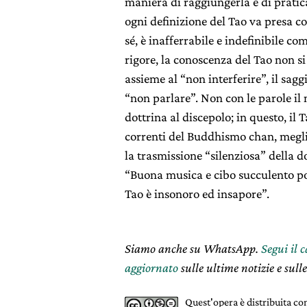
maniera di raggiungerla e di pratic
ogni definizione del Tao va presa con
sé, è inafferrabile e indefinibile c
rigore, la conoscenza del Tao non si
assieme al “non interferire”, il saggi
“non parlare”. Non con le parole il
dottrina al discepolo; in questo, il
correnti del Buddhismo chan, megli
la trasmissione “silenziosa” della d
“Buona musica e cibo succulento pos
Tao è insonoro ed insapore”.
Siamo anche su WhatsApp.
Segui il 
aggiornato
sulle ultime notizie e sulle
Quest'opera è distribuita c