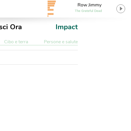
Row Jimmy
The Grateful Dead
sci Ora
Impact
Cibo e terra
Persone e salute