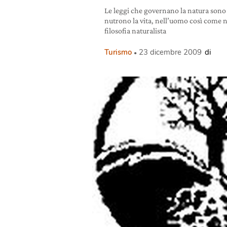
Le leggi che governano la natura sono
nutrono la vita, nell’uomo così come nel
filosofia naturalista
Turismo
23 dicembre 2009
di