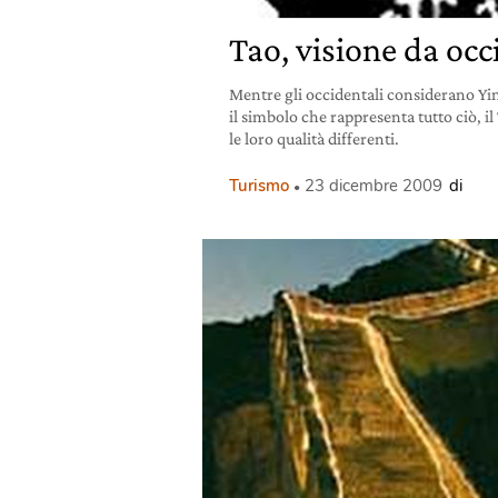
Tao, visione da occ
Mentre gli occidentali considerano Yin
il simbolo che rappresenta tutto ciò, il 
le loro qualità differenti.
Turismo
23 dicembre 2009
di