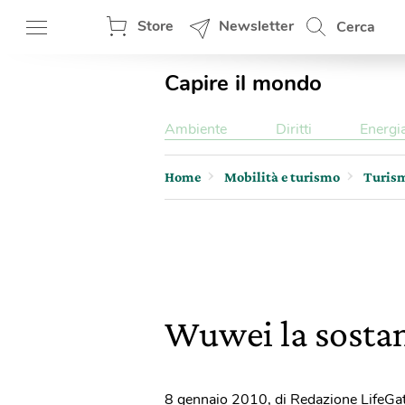
Store
Newsletter
Cerca
Capire il mondo
Ambiente
Diritti
Energi
Home
Mobilità e turismo
Turis
Wuwei la sostan
8 gennaio 2010
,
di Redazione LifeGa