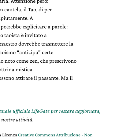
arla. Attenzione però:
 cautela, il Tao, di per
ompiutamente. A
 potrebbe esplicitare a parole:
o taoista è invitato a
 maestro dovrebbe trasmettere la
 Taoismo “anticipa” certe
o noto come zen, che prescrivono
ottrina mistica.
sono attirare il passante. Ma il
canale ufficiale LifeGate per restare aggiornata,
 nostre attività.
on Licenza
Creative Commons Attribuzione - Non