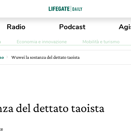
Radio
Podcast
Agi
a
Economia e innovazione
Mobilità e turismo
mo
Wuwei la sostanza del dettato taoista
za del dettato taoista
te