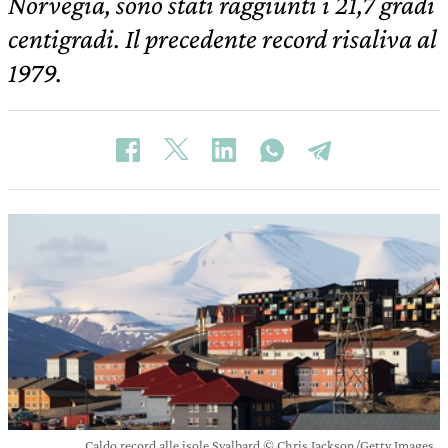
Norvegia, sono stati raggiunti i 21,7 gradi
centigradi. Il precedente record risaliva al
1979.
Caldo record alle isole Svalbard © Chris Jackson/Getty Images