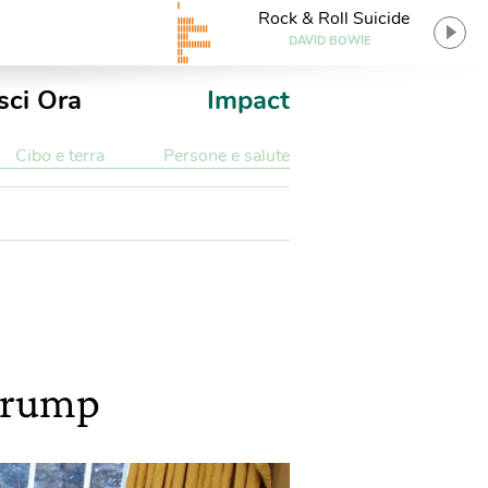
Rock & Roll Suicide
DAVID BOWIE
sci Ora
Impact
Cibo e terra
Persone e salute
 Trump