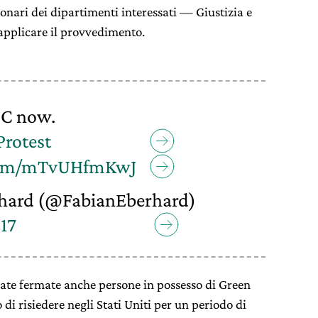
onari dei dipartimenti interessati — Giustizia e
applicare il provvedimento.
C now.
rotest
.com/mTvUHfmKwJ
hard (@FabianEberhard)
17
tate fermate anche persone in possesso di Green
di risiedere negli Stati Uniti per un periodo di