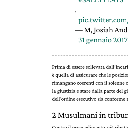
.
pic.twitter.co
— M, Josiah An
31 gennaio 2017
Prima di essere sollevata dall’incar
è quella di assicurare che le posiz
rimangano coerenti con il solenne o
la giustizia e stare dalla parte del
dell’ordine esecutivo sia conforme a
2 Musulmani in tribun
Contro il provvedimento, già ribat