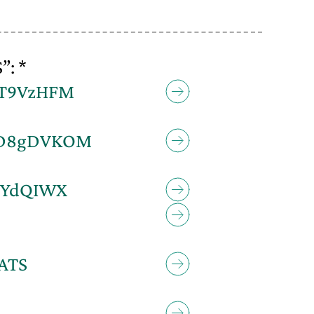
”: *
JYT9VzHFM
KND8gDVKOM
EIIYdQIWX
ATS