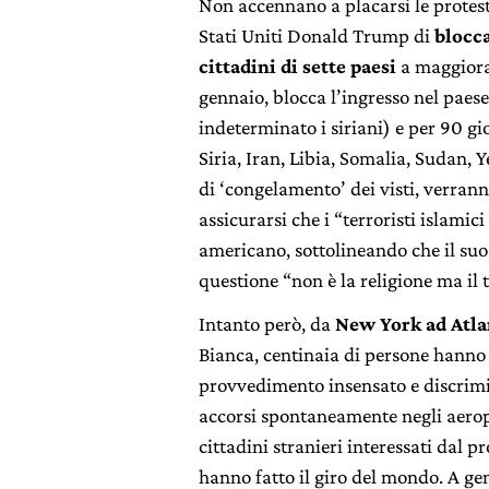
Non accennano a placarsi le protest
Stati Uniti Donald Trump di
blocca
cittadini di sette paesi
a maggioran
gennaio, blocca l’ingresso nel paese 
indeterminato i siriani) e per 90 gio
Siria, Iran, Libia, Somalia, Sudan,
di ‘congelamento’ dei visti, verran
assicurarsi che i “terroristi islamic
americano, sottolineando che il su
questione “non è la religione ma il 
Intanto però, da
New York ad Atlan
Bianca, centinaia di persone hanno
provvedimento insensato e discrimi
accorsi spontaneamente negli aeropo
cittadini stranieri interessati dal p
hanno fatto il giro del mondo. A gen