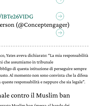
m/IBTe26VIDG
derson (@Conceptengager)
ico, Yates aveva dichiarato: “La mia responsabilità
ioni che assumiamo in tribunale
bbligo di questa istituzione di perseguire sempre
 giusto. Al momento non sono convinta che la difesa
 queste responsabilità e neppure che sia legale”.
ale contro il Muslim ban
tezzato Muslim ban (messa al bando dei