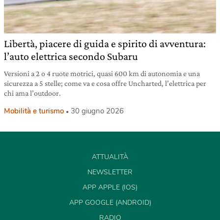
Libertà, piacere di guida e spirito di avventura:
l’auto elettrica secondo Subaru
Versioni a 2 o 4 ruote motrici, quasi 600 km di autonomia e una
sicurezza a 5 stelle; come va e cosa offre Uncharted, l’elettrica per
chi ama l’outdoor.
Mobilità e turismo
30 giugno 2026
ATTUALITÀ
NEWSLETTER
APP APPLE (IOS)
APP GOOGLE (ANDROID)
RADIO