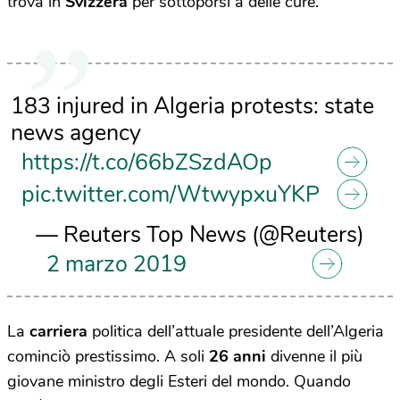
trova in
Svizzera
per sottoporsi a delle cure.
183 injured in Algeria protests: state
news agency
https://t.co/66bZSzdAOp
pic.twitter.com/WtwypxuYKP
— Reuters Top News (@Reuters)
2 marzo 2019
La
carriera
politica dell’attuale presidente dell’Algeria
cominciò prestissimo. A soli
26 anni
divenne il più
giovane ministro degli Esteri del mondo. Quando