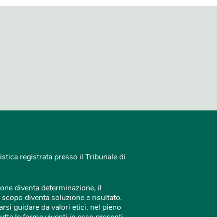
istica registrata presso il Tribunale di
one diventa determinazione, il
 scopo diventa soluzione e risultato.
rsi guidare da valori etici, nel pieno
tutte le forme viventi in esso presenti.