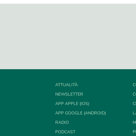
ATTUALITÀ
C
NEWSLETTER
C
APP APPLE (IOS)
C
APP GOOGLE (ANDROID)
L
RADIO
M
PODCAST
P