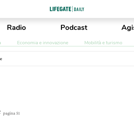
Radio
Podcast
Agi
a
Economia e innovazione
Mobilità e turismo
te
e
pagina 51