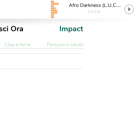
Afro Darkness (L.U.C.A.
quirky version)
L.U.C.A.
sci Ora
Impact
Cibo e terra
Persone e salute