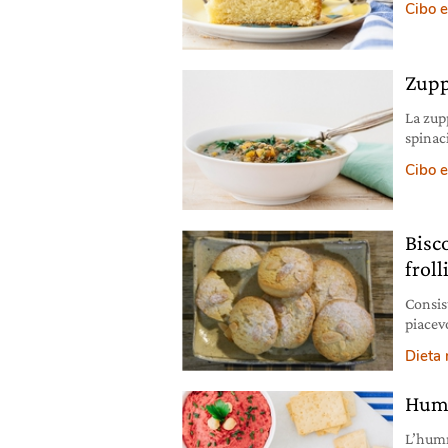
Cibo e
Zupp
La zupp
spinac
Cibo e
Bisc
frol
Consis
piacevo
biscot
Dieta
tazza 
break.
Humm
L’humm