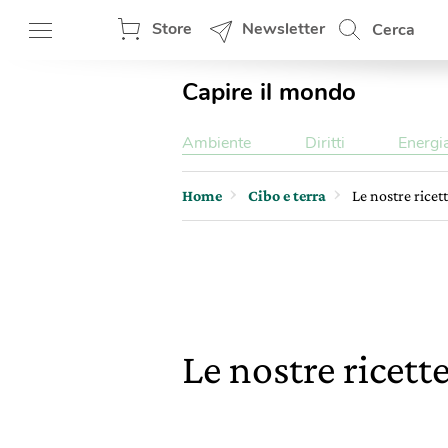
Store
Newsletter
Cerca
Capire il mondo
Ambiente
Diritti
Energi
Home
Cibo e terra
Le nostre ricet
Le nostre ricett