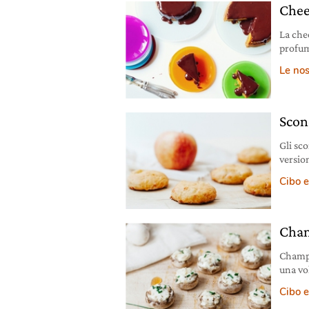
Chee
La che
profum
Le nos
Scon
Gli scones, piccole b
versio
Cibo e
Cham
Champi
una vol
Cibo e