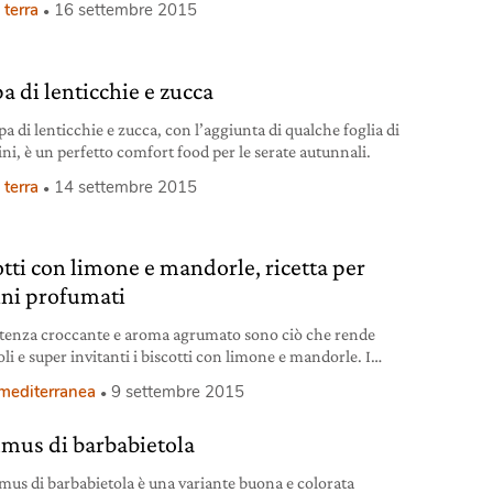
 terra
16 settembre 2015
a di lenticchie e zucca
a di lenticchie e zucca, con l’aggiunta di qualche foglia di
ini, è un perfetto comfort food per le serate autunnali.
 terra
14 settembre 2015
otti con limone e mandorle, ricetta per
lini profumati
tenza croccante e aroma agrumato sono ciò che rende
li e super invitanti i biscotti con limone e mandorle. I
ti limone e mandorle sono perfetti per accompagnare una
 mediterranea
9 settembre 2015
di tè. Ma anche per un colazione profumata o un piccolo
us di barbabietola
us di barbabietola è una variante buona e colorata