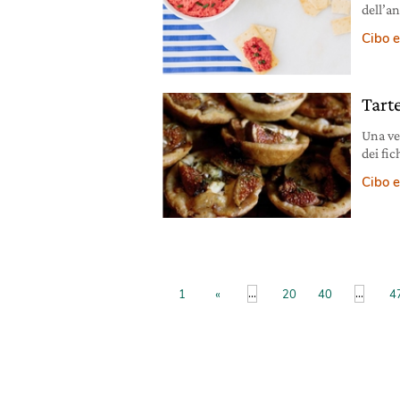
dell’an
Cibo e
Tarte
Una ver
dei fic
formag
Cibo e
...
...
1
«
20
40
4