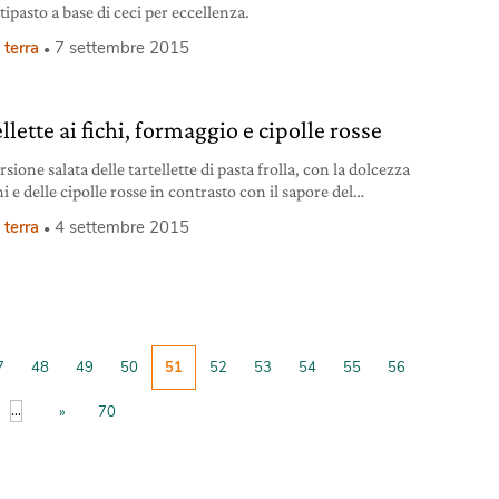
tipasto a base di ceci per eccellenza.
 terra
7 settembre 2015
llette ai fichi, formaggio e cipolle rosse
sione salata delle tartellette di pasta frolla, con la dolcezza
hi e delle cipolle rosse in contrasto con il sapore del
gio di capra. Strepitose!
 terra
4 settembre 2015
7
48
49
50
51
52
53
54
55
56
...
»
70