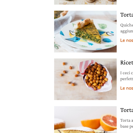
Torta
Quiche
aggiunt
Le nos
Ricet
I ceci 
perfett
Le nos
Tort
Torta 
base p