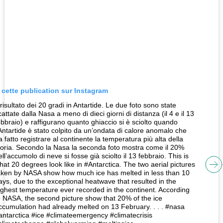
r cette publication sur Instagram
l risultato dei 20 gradi in Antartide. Le due foto sono state
cattate dalla Nasa a meno di dieci giorni di distanza (il 4 e il 13
ebbraio) e raffigurano quanto ghiaccio si è sciolto quando
’Antartide è stato colpito da un’ondata di calore anomalo che
a fatto registrare al continente la temperatura più alta della
toria. Secondo la Nasa la seconda foto mostra come il 20%
ell’accumolo di neve si fosse già sciolto il 13 febbraio. This is
hat 20 degrees look like in #Antarctica. The two aerial pictures
aken by NASA show how much ice has melted in less than 10
ays, due to the exceptional heatwave that resulted in the
ighest temperature ever recorded in the continent. According
o NASA, the second picture show that 20% of the ice
ccumulation had already melted on 13 February. . . . #nasa
antarctica #ice #climateemergency #climatecrisis