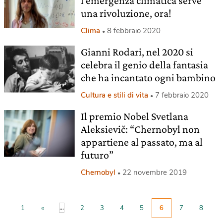
l’emergenza climatica serve
una rivoluzione, ora!
Clima
8 febbraio 2020
Gianni Rodari, nel 2020 si
celebra il genio della fantasia
che ha incantato ogni bambino
Cultura e stili di vita
7 febbraio 2020
Il premio Nobel Svetlana
Aleksievič: “Chernobyl non
appartiene al passato, ma al
futuro”
Chernobyl
22 novembre 2019
...
1
«
2
3
4
5
6
7
8