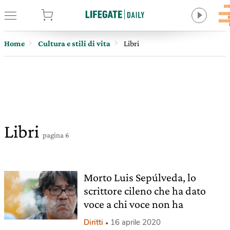
tore
Home
Cultura e stili di vita
Libri
Libri
pagina 6
Morto Luis Sepúlveda, lo
scrittore cileno che ha dato
voce a chi voce non ha
Diritti
16 aprile 2020