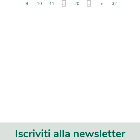
...
...
9
10
11
20
»
32
Iscriviti alla newsletter