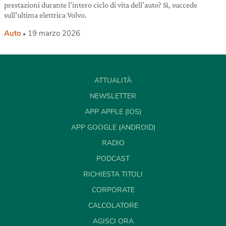
prestazioni durante l’intero ciclo di vita dell’auto? Sì, succede
sull’ultima elettrica Volvo.
Auto
19 marzo 2026
ATTUALITÀ
NEWSLETTER
APP APPLE (IOS)
APP GOOGLE (ANDROID)
RADIO
PODCAST
RICHIESTA TITOLI
CORPORATE
CALCOLATORE
AGISCI ORA