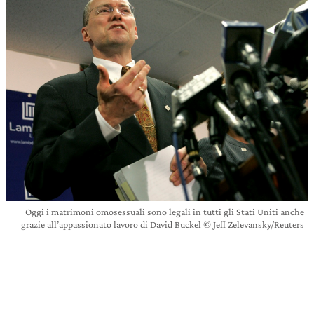
Oggi i matrimoni omosessuali sono legali in tutti gli Stati Uniti anche
grazie all’appassionato lavoro di David Buckel © Jeff Zelevansky/Reuters