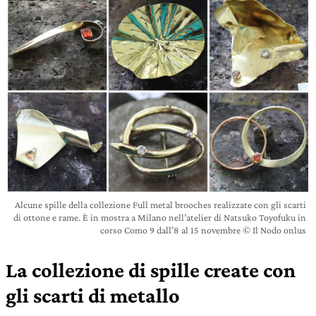
Alcune spille della collezione Full metal brooches realizzate con gli scarti
di ottone e rame. È in mostra a Milano nell’atelier di Natsuko Toyofuku in
corso Como 9 dall’8 al 15 novembre © Il Nodo onlus
La collezione di spille create con
gli scarti di metallo