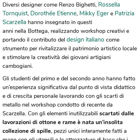
Rossella
Diversi designer come Renzo Bighetti,
Tornquist
Dorothée Etienne
Mikky Eger
Patrizia
,
,
e
Scarzella
hanno insegnato in questi
anni nella Bottega, realizzando workshop creativi e
design italiano
portando il contributo del
come
strumento per rivitalizzare il patrimonio artistico locale
e stimolare la creatività dei giovani artigiani
cambogiani.
Gli studenti del primo e del secondo anno hanno fatto
un’esperienza significativa dal punto di vista didattico
e di crescita personale lavorando con gli scarti di
metallo nel workshop condotto di recente da
Scarzella. Con gli elementi inutilizzabili
scartati dalle
lavorazioni di ottone e rame è nata un’insolita
collezione di spille
, pezzi unici interamente fatti a
mano con gli utensili e le attrezzature di base che i