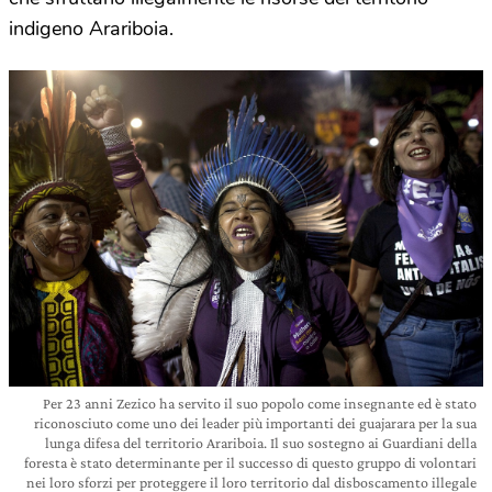
indigeno Arariboia.
Per 23 anni Zezico ha servito il suo popolo come insegnante ed è stato
riconosciuto come uno dei leader più importanti dei guajarara per la sua
lunga difesa del territorio Arariboia. Il suo sostegno ai Guardiani della
foresta è stato determinante per il successo di questo gruppo di volontari
nei loro sforzi per proteggere il loro territorio dal disboscamento illegale