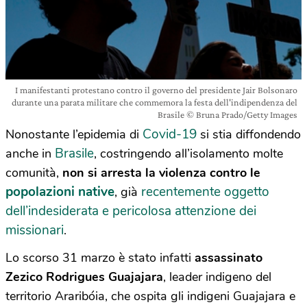
I manifestanti protestano contro il governo del presidente Jair Bolsonaro
durante una parata militare che commemora la festa dell'indipendenza del
Brasile © Bruna Prado/Getty Images
Covid-19
Nonostante l’epidemia di
si stia diffondendo
Brasile
anche in
, costringendo all’isolamento molte
comunità,
non si arresta la violenza contro le
popolazioni native
recentemente oggetto
, già
dell’indesiderata e pericolosa attenzione dei
missionari
.
Lo scorso 31 marzo è stato infatti
assassinato
Zezico Rodrigues Guajajara
, leader indigeno del
territorio Araribóia, che ospita gli indigeni Guajajara e