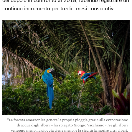
del doppio in confronto al 2018, facendo registrare un
continuo incremento per tredici mesi consecutivi.
“La foresta amazzonica genera la propria pioggia grazie alla evaporazione
di acqua dagli alberi – ha spiegato Giorgio Vacchiano -. Se gli alberi
vengono meno, la pioggia viene meno, e la siccità fa morire altri alberi,