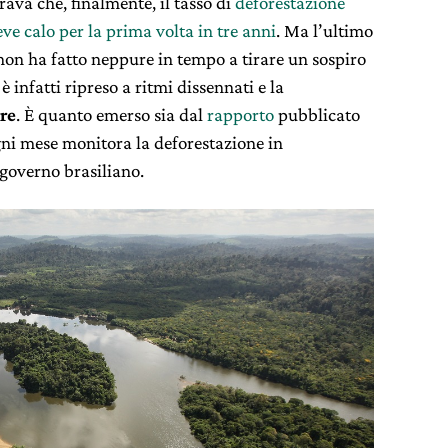
ava che, finalmente, il tasso di
deforestazione
eve calo per la prima volta in tre anni
. Ma l’ultimo
on ha fatto neppure in tempo a tirare un sospiro
è infatti ripreso a ritmi dissennati e la
re
. È quanto emerso sia dal
rapporto
pubblicato
gni mese monitora la deforestazione in
l governo brasiliano.