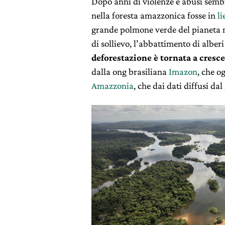
Dopo anni di violenze e abusi sembr
nella foresta amazzonica fosse in
li
grande polmone verde del pianeta n
di sollievo, l’abbattimento di alberi 
deforestazione è tornata a cresce
dalla ong brasiliana
Imazon
, che o
Amazzonia
, che dai dati diffusi da