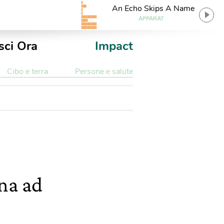
An Echo Skips A Name
APPARAT
sci Ora
Impact
Cibo e terra
Persone e salute
rna ad