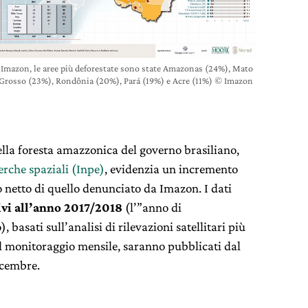
a Imazon, le aree più deforestate sono state Amazonas (24%), Mato
Grosso (23%), Rondônia (20%), Pará (19%) e Acre (11%) © Imazon
lla foresta amazzonica del governo brasiliano,
cerche spaziali (Inpe)
, evidenzia un incremento
 netto di quello denunciato da Imazon. I dati
tivi all’anno 2017/2018
(l’”anno di
 basati sull’analisi di rilevazioni satellitari più
 il monitoraggio mensile, saranno pubblicati dal
icembre.