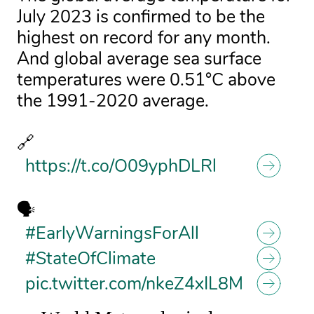
July 2023 is confirmed to be the
highest on record for any month.
And global average sea surface
temperatures were 0.51°C above
the 1991-2020 average.
🔗
https://t.co/O09yphDLRl
🗣️
#EarlyWarningsForAll
#StateOfClimate
pic.twitter.com/nkeZ4xIL8M