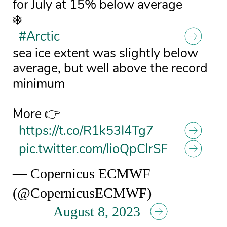
for July at 15% below average
❄️
#Arctic
sea ice extent was slightly below
average, but well above the record
minimum
More 👉
https://t.co/R1k53I4Tg7
pic.twitter.com/lioQpClrSF
— Copernicus ECMWF
(@CopernicusECMWF)
August 8, 2023