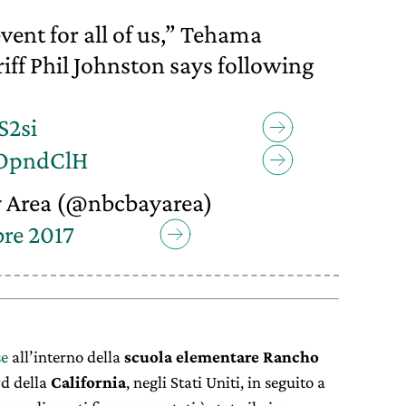
event for all of us,” Tehama
iff Phil Johnston says following
S2si
zOpndClH
 Area (@nbcbayarea)
re 2017
se
all’interno della
scuola elementare Rancho
rd della
California
, negli Stati Uniti, in seguito a