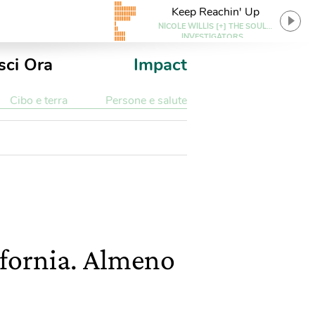
Keep Reachin' Up
NICOLE WILLIS [+] THE SOUL
INVESTIGATORS
sci Ora
Impact
Cibo e terra
Persone e salute
ifornia. Almeno