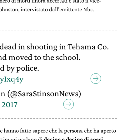
ro di morti finora accertati è stato il vice-
ohnston, intervistato dall’emittente Nbc.
 dead in shooting in Tehama Co.
and moved to the school.
d by police.
vyIxq4y
on (@SaraStinsonNews)
 2017
ne hanno fatto sapere che la persona che ha aperto
estimoni parlano di
decine e decine di spari