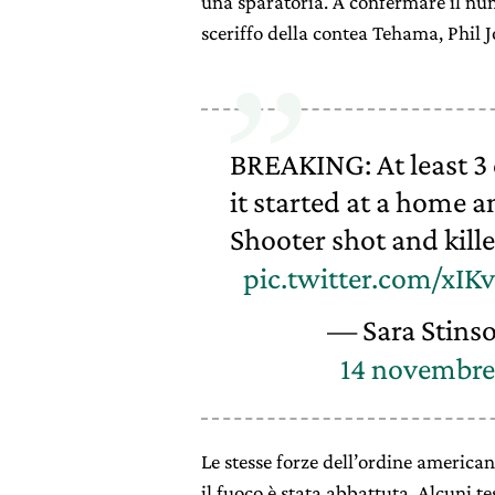
una sparatoria. A confermare il nume
sceriffo della contea Tehama, Phil J
BREAKING: At least 3
it started at a home 
Shooter shot and kille
pic.twitter.com/xIK
— Sara Stins
14 novembre
Le stesse forze dell’ordine america
il fuoco è stata abbattuta. Alcuni t