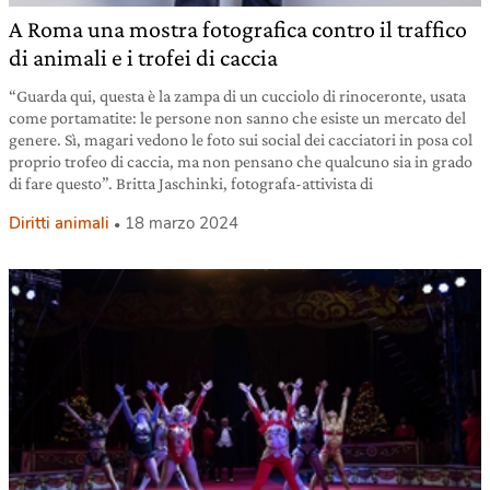
A Roma una mostra fotografica contro il traffico
di animali e i trofei di caccia
“Guarda qui, questa è la zampa di un cucciolo di rinoceronte, usata
come portamatite: le persone non sanno che esiste un mercato del
genere. Sì, magari vedono le foto sui social dei cacciatori in posa col
proprio trofeo di caccia, ma non pensano che qualcuno sia in grado
di fare questo”. Britta Jaschinki, fotografa-attivista di
Diritti animali
18 marzo 2024