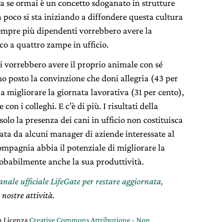
Ma se ormai è un concetto sdoganato in strutture
a poco si sta iniziando a diffondere questa cultura
empre più dipendenti vorrebbero avere la
ico a quattro zampe in ufficio.
ani vorrebbero avere il proprio animale con sé
mo posto la convinzione che doni allegria (43 per
a migliorare la giornata lavorativa (31 per cento),
 con i colleghi. E c’è di più. I risultati della
lo la presenza dei cani in ufficio non costituisca
ata da alcuni manager di aziende interessate al
mpagnia abbia il potenziale di migliorare la
obabilmente anche la sua produttività.
canale ufficiale LifeGate per restare aggiornata,
 nostre attività.
on Licenza
Creative Commons Attribuzione - Non