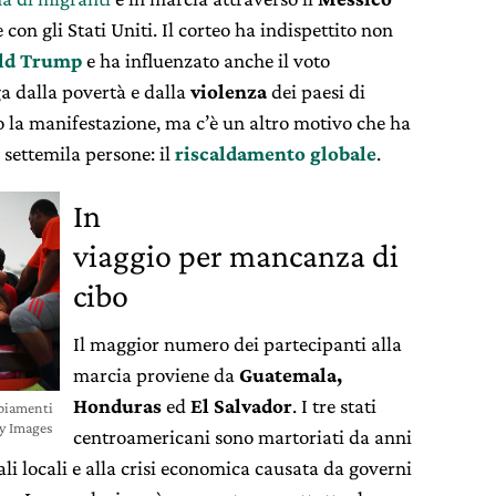
con gli Stati Uniti. Il corteo ha indispettito non
ld Trump
e ha influenzato anche il voto
ga dalla povertà e dalla
violenza
dei paesi di
ro la manifestazione, ma c’è un altro motivo che ha
settemila persone: il
riscaldamento globale
.
In
viaggio per mancanza di
cibo
Il maggior numero dei partecipanti alla
marcia proviene da
Guatemala,
Honduras
ed
El Salvador
. I tre stati
mbiamenti
ty Images
centroamericani sono martoriati da anni
li locali e alla crisi economica causata da governi