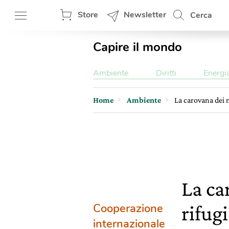
Store
Newsletter
Cerca
Capire il mondo
Ambiente
Diritti
Energi
Home
Ambiente
La carovana dei m
La ca
Cooperazione
rifug
internazionale