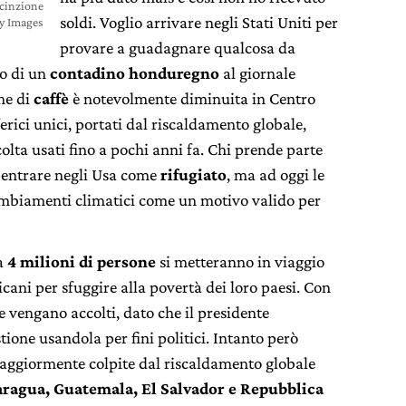
ecinzione
soldi. Voglio arrivare negli Stati Uniti per
ty Images
provare a guadagnare qualcosa da
to di un
contadino honduregno
al giornale
ne di
caffè
è notevolmente diminuita in Centro
ici unici, portati dal riscaldamento globale,
colta usati fino a pochi anni fa. Chi prende parte
i entrare negli Usa come
rifugiato
, ma ad oggi le
ambiamenti climatici come un motivo valido per
 a
4 milioni di persone
si metteranno in viaggio
icani per sfuggire alla povertà dei loro paesi. Con
e vengano accolti, dato che il presidente
ione usandola per fini politici. Intanto però
ggiormente colpite dal riscaldamento globale
ragua, Guatemala, El Salvador e Repubblica