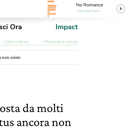
No Romance
Carla dal Forno
sci Ora
Impact
Cibo e terra
Persone e salute
a non esiste
osta da molti
atus ancora non