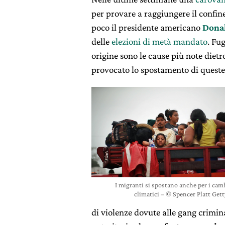
per provare a raggiungere il confine 
poco il presidente americano
Dona
delle
elezioni di metà mandato
. Fu
origine sono le cause più note diet
provocato lo spostamento di queste 
I migranti si spostano anche per i ca
climatici – © Spencer Platt Get
di violenze dovute alle gang crimina