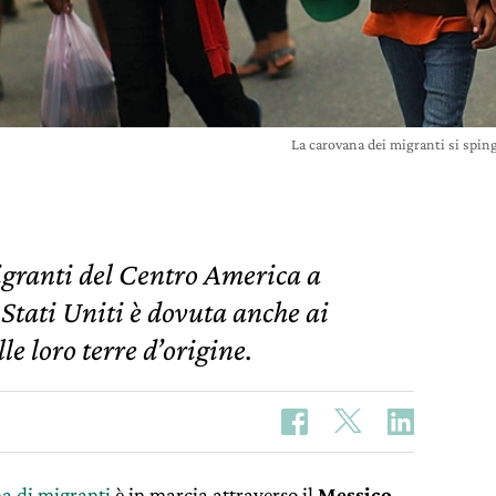
La carovana dei migranti si spin
igranti del Centro America a
 Stati Uniti è dovuta anche ai
e loro terre d’origine.
a di migranti
è in marcia attraverso il
Messico