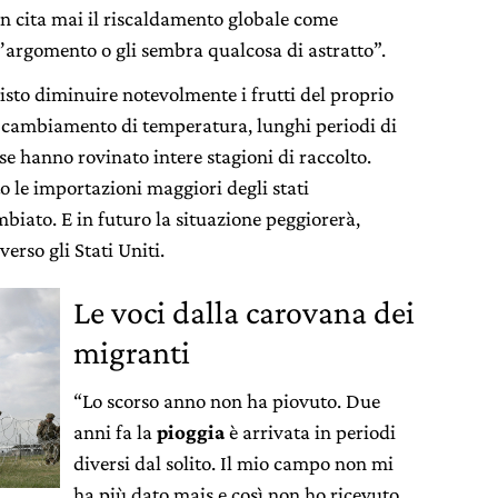
n cita mai il riscaldamento globale come
’argomento o gli sembra qualcosa di astratto”.
isto diminuire notevolmente i frutti del proprio
il cambiamento di temperatura, lunghi periodi di
se hanno rovinato intere stagioni di raccolto.
to le importazioni maggiori degli stati
biato. E in futuro la situazione peggiorerà,
rso gli Stati Uniti.
Le voci dalla carovana dei
migranti
“Lo scorso anno non ha piovuto. Due
anni fa la
pioggia
è arrivata in periodi
diversi dal solito. Il mio campo non mi
ha più dato mais e così non ho ricevuto