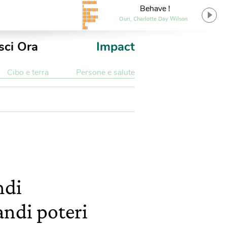
Behave !
Ouri, Charlotte Day Wilson
sci Ora
Impact
Cibo e terra
Persone e salute
ndi
andi poteri