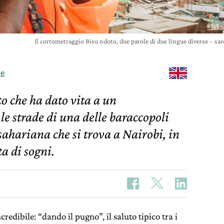
Il cortometraggio Bisu ndoto, due parole di due lingue diverse – sar
ne
to che ha dato vita a un
le strade di una delle baraccopoli
sahariana che si trova a Nairobi, in
a di sogni.
redibile: “dando il pugno”, il saluto tipico tra i