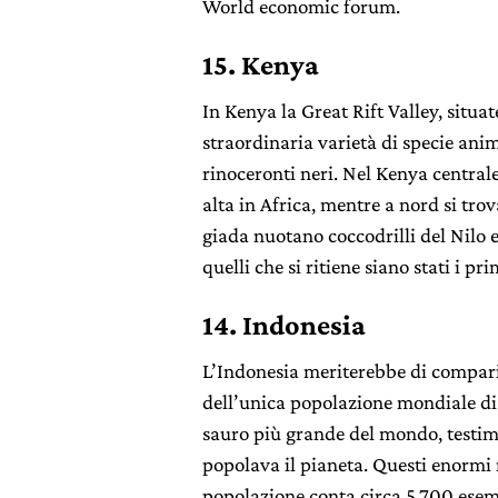
World economic forum.
15. Kenya
In Kenya la Great Rift Valley, situa
straordinaria varietà di specie anim
rinoceronti neri. Nel Kenya centra
alta in Africa, mentre a nord si tro
giada nuotano coccodrilli del Nilo e
quelli che si ritiene siano stati i pr
14. Indonesia
L’Indonesia meriterebbe di comparir
dell’unica popolazione mondiale d
sauro più grande del mondo, testim
popolava il pianeta. Questi enormi 
popolazione conta circa 5.700 esem