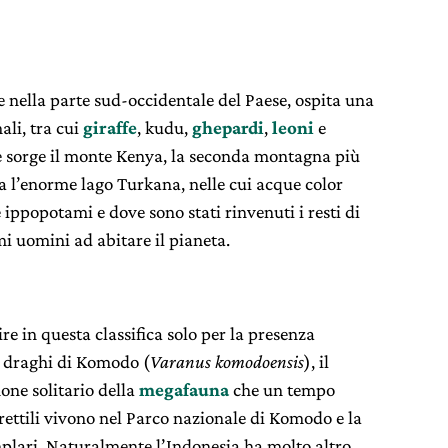
te nella parte sud-occidentale del Paese, ospita una
ali, tra cui
giraffe
, kudu,
ghepardi
,
leoni
e
le sorge il monte Kenya, la seconda montagna più
va l’enorme lago Turkana, nelle cui acque color
 ippopotami e dove sono stati rinvenuti i resti di
imi uomini ad abitare il pianeta.
e in questa classifica solo per la presenza
i draghi di Komodo (
Varanus komodoensis
), il
one solitario della
megafauna
che un tempo
rettili vivono nel Parco nazionale di Komodo e la
plari. Naturalmente l’Indonesia ha molto altro