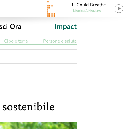
If I Could Breathe
Underwater
MARISSA NADLER
sci Ora
Impact
Cibo e terra
Persone e salute
 sostenibile