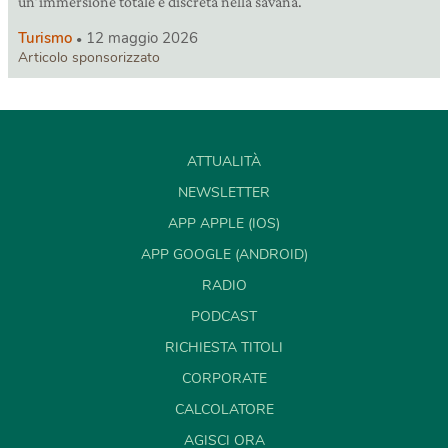
un’immersione totale e discreta nella savana.
Turismo
12 maggio 2026
Articolo sponsorizzato
ATTUALITÀ
NEWSLETTER
APP APPLE (IOS)
APP GOOGLE (ANDROID)
RADIO
PODCAST
RICHIESTA TITOLI
CORPORATE
CALCOLATORE
AGISCI ORA