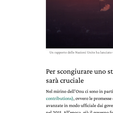
Un rapporto delle Nazioni Unite ha lanciato 
Per scongiurare uno st
sarà cruciale
Nel mirino dell’Onu ci sono in part
contributions)
, ovvero le promesse 
avanzate in modo ufficiale dai gover
nel 2015. All’epoca, già il governo