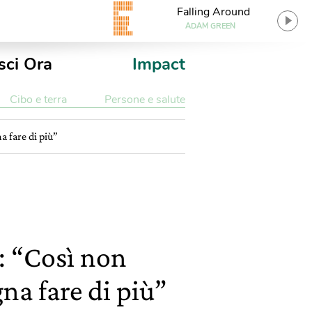
Falling Around
ADAM GREEN
sci Ora
Impact
Cibo e terra
Persone e salute
a fare di più”
: “Così non
na fare di più”