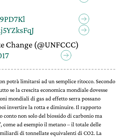
E9PD7Kl
Aj5YZksFqJ
te Change (@UNFCCC)
017
non potrà limitarsi ad un semplice ritocco. Secondo
utto se la crescita economica mondiale dovesse
ioni mondiali di gas ad effetto serra possano
poi invertire la rotta e diminuire. Il rapporto
o conto non solo del biossido di carbonio ma
”, come ad esempio il metano – il totale delle
 miliardi di tonnellate equivalenti di CO2. La