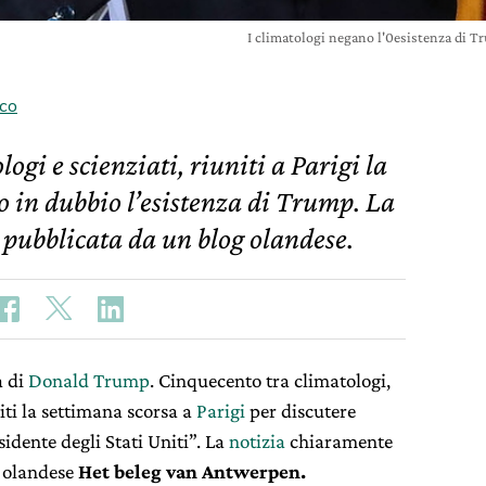
I climatologi negano l'0esistenza di 
sco
gi e scienziati, riuniti a Parigi la
o in dubbio l’esistenza di Trump. La
 pubblicata da un blog olandese.
a di
Donald Trump
. Cinquecento tra climatologi,
niti la settimana scorsa a
Parigi
per discutere
idente degli Stati Uniti”. La
notizia
chiaramente
g olandese
Het beleg van Antwerpen.