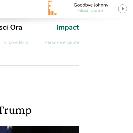
Goodbye Johnny
PRIMAL SCREAM
sci Ora
Impact
Cibo e terra
Persone e salute
d Trump