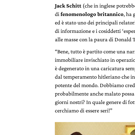
Jack Schitt
(che in inglese potrebbe
di
fenomenologo
britannico
,
ha 
ed è stato uno dei principali relator
di informazione e i cosiddetti ‘esper
alle masse con la paura di Donald T
“Bene, tutto è partito come una na
immobiliare invischiato in operazion
è degenerato in una caricatura semp
dal temperamento hitleriano che in 
potente del mondo. Dobbiamo creder
probabilmente anche malato possa a
giorni nostri? In quale genere di f
cerchiamo di essere seri!”