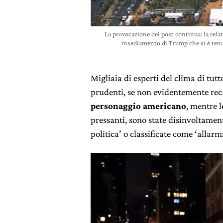
La provocazione del post continua: la relat
insediamento di Trump che si è tenu
Migliaia di esperti del clima di tut
prudenti, se non evidentemente reca
personaggio americano
, mentre 
pressanti, sono state disinvoltame
politica’ o classificate come ‘allarmi