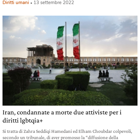
Diritti umani
13 settembre 2022
Iran, condannate a morte due attiviste per i
diritti lgbtqia+
Si tratta di Zahra Seddiqi Hamedani ed Elham Choubdar colpevoli,
secondo un tribunale, di aver promosso la “diffusione della