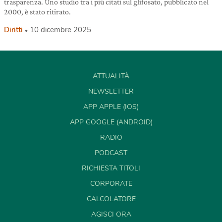
trasparenza. Uno studio tra i più citati sul glifosato, pubblicato nel
2000, è stato ritirato.
Diritti
10 dicembre 2025
ATTUALITÀ
NEWSLETTER
APP APPLE (IOS)
APP GOOGLE (ANDROID)
RADIO
PODCAST
RICHIESTA TITOLI
CORPORATE
CALCOLATORE
AGISCI ORA