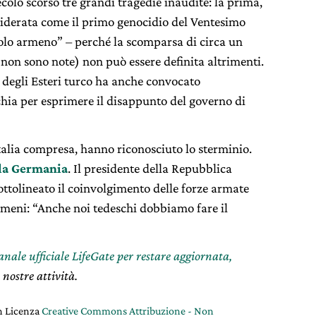
colo scorso tre grandi tragedie inaudite: la prima,
iderata come il primo genocidio del Ventesimo
opolo armeno” – perché la scomparsa di circa un
li non sono note) non può essere definita altrimenti.
o degli Esteri turco ha anche convocato
hia per esprimere il disappunto del governo di
Italia compresa, hanno riconosciuto lo sterminio.
la Germania
. Il presidente della Repubblica
ttolineato il coinvolgimento delle forze armate
rmeni: “Anche noi tedeschi dobbiamo fare il
canale ufficiale LifeGate per restare aggiornata,
 nostre attività.
on Licenza
Creative Commons Attribuzione - Non