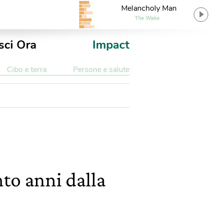
Melancholy Man
The Wake
sci Ora
Impact
Cibo e terra
Persone e salute
nto anni dalla