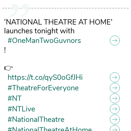
'NATIONAL THEATRE AT HOME'
launches tonight with
#OneManTwoGuvnors
!
👉
https://t.co/qyS0oGfJHi
#TheatreForEveryone
#NT
#NTLive
#NationalTheatre
#NationalTheatreAtHome