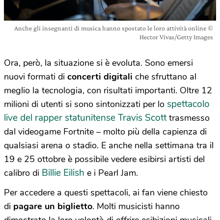
Anche gli insegnanti di musica hanno spostato le loro attività online ©
Hector Vivas/Getty Images
Ora, però, la situazione si è evoluta. Sono emersi
nuovi formati di
concerti digitali
che sfruttano al
meglio la tecnologia, con risultati importanti. Oltre 12
spettacolo
milioni di utenti si sono sintonizzati per lo
live del rapper statunitense Travis Scott
trasmesso
dal videogame Fortnite – molto più della capienza di
qualsiasi arena o stadio. E anche nella settimana tra il
19 e 25 ottobre è possibile vedere esibirsi artisti del
Billie Eilish
calibro di
e i Pearl Jam.
Per accedere a questi spettacoli, ai fan viene chiesto
di
pagare un biglietto
. Molti musicisti hanno
dimostrato la loro volontà di offrire esibizioni musicali