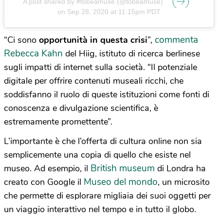
A post shared by #tobeamuse (@tobeamuse)
on
Sep 28, 2020 at 11:15pm PDT
commenta
“Ci sono
opportunità in questa crisi
”,
Rebecca Kahn
del Hiig, istituto di ricerca berlinese
sugli impatti di internet sulla società. “Il potenziale
digitale per offrire contenuti museali ricchi, che
soddisfanno il ruolo di queste istituzioni come fonti di
conoscenza e divulgazione scientifica, è
estremamente promettente”.
L’importante è che l’offerta di cultura online non sia
semplicemente una copia di quello che esiste nel
British museum
museo. Ad esempio, il
di Londra ha
Museo del mondo
creato con Google il
, un microsito
che permette di esplorare migliaia dei suoi oggetti per
un viaggio interattivo nel tempo e in tutto il globo.