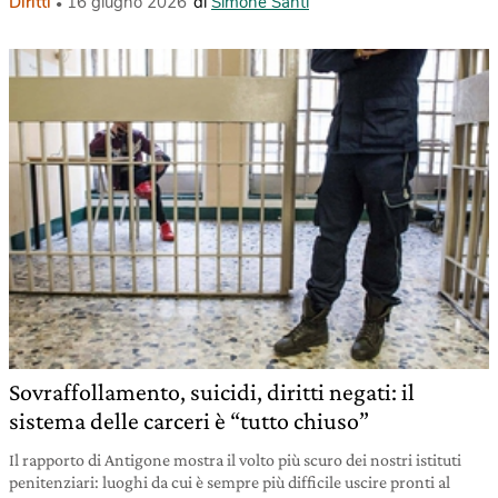
Diritti
16 giugno 2026
di
Simone Santi
Sovraffollamento, suicidi, diritti negati: il
sistema delle carceri è “tutto chiuso”
Il rapporto di Antigone mostra il volto più scuro dei nostri istituti
penitenziari: luoghi da cui è sempre più difficile uscire pronti al