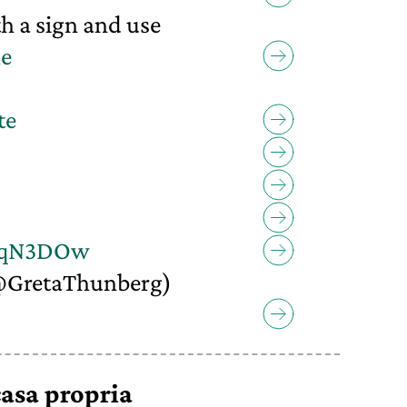
th a sign and use
ne
te
kjqN3DOw
@GretaThunberg)
asa propria