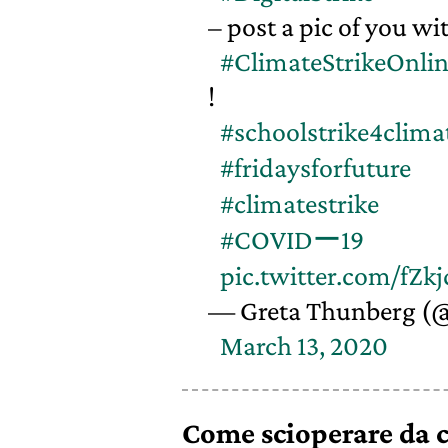
– post a pic of you wi
#ClimateStrikeOnli
!
#schoolstrike4clima
#fridaysforfuture
#climatestrike
#COVIDー19
pic.twitter.com/fZ
— Greta Thunberg (
March 13, 2020
Come scioperare da c