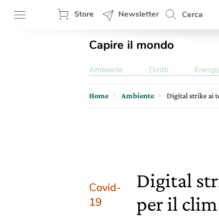
Store
Newsletter
Cerca
Capire il mondo
Ambiente
Diritti
Energi
Home
Ambiente
Digital strike ai 
Digital st
Covid-
per il cli
19