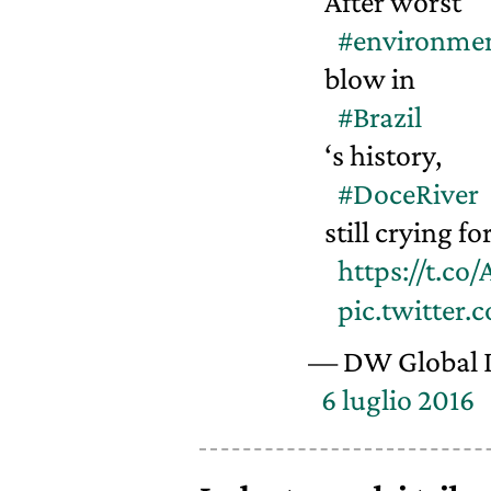
After worst
#environmen
blow in
#Brazil
‘s history,
#DoceRiver
still crying f
https://t.co
pic.twitter
— DW Global I
6 luglio 2016