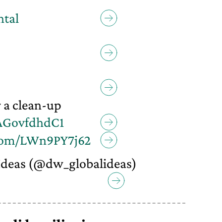
tal
or a clean-up
/AGovfdhdC1
.com/LWn9PY7j62
deas (@dw_globalideas)