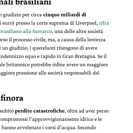
nali brasiliani
in giudizio per circa
cinque miliardi di
di euro) presso la corte suprema di Liverpool,
cifra
 brasiliano alla Samarco
, una delle altre società
orso il processo civile, ma, a causa della lentezza
e un giudizio, i querelanti ritengono di avere
 indennizzo equo e rapido in Gran Bretagna. Se il
ale britannico potrebbe infine avere un maggiore
ggiore pressione alle società responsabili del
finora
 subito
perdite catastrofiche
, oltre ad aver perso
ti compromessi l’approvvigionamento idrico e le
he hanno avvelenato i corsi d’acqua. Secondo