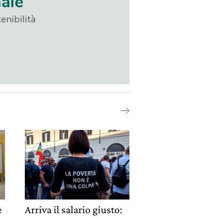
nale
enibilità
è
Arriva il salario giusto: