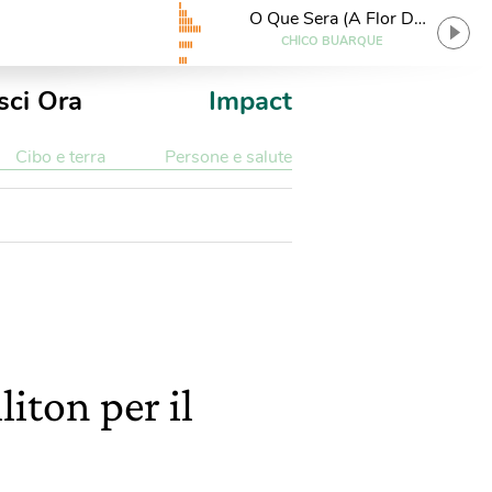
O Que Sera (A Flor Da
Terra)
CHICO BUARQUE
sci Ora
Impact
Cibo e terra
Persone e salute
liton per il