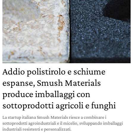
Addio polistirolo e schiume
espanse, Smush Materials
produce imballaggi con
sottoprodotti agricoli e funghi
La startup italiana Smush Materials riesce a combinare i
sottoprodotti agroindustriali e il micelio, sviluppando imballaggi
industriali resistenti e personalizzati.