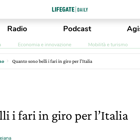
Radio
Podcast
Agi
a
Economia e innovazione
Mobilità e turismo
mo
Quanto sono belli i fari in giro per l’Italia
 i fari in giro per l’Italia
eiana