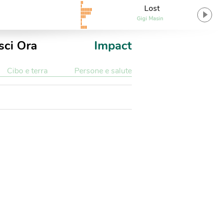
Lost
Gigi Masin
sci Ora
Impact
Cibo e terra
Persone e salute